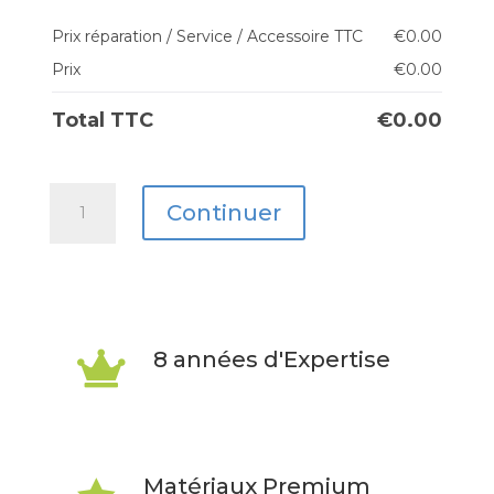
Prix réparation / Service / Accessoire TTC
€
0.00
Prix
€
0.00
Total TTC
€
0.00
quantité
Continuer
de
Galaxy
Z
Flip
8 années d'Expertise

6
Matériaux Premium