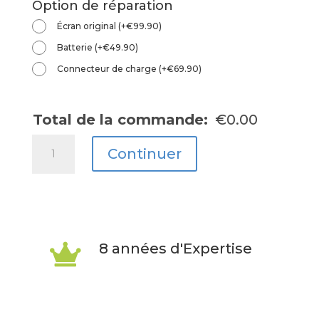
Option de réparation
Écran original
(
+
€
99.90
)
Batterie
(
+
€
49.90
)
Connecteur de charge
(
+
€
69.90
)
Total de la commande:
€
0.00
quantité
Continuer
de
P9
Lite
8 années d'Expertise
