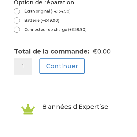
Option de réparation
Écran original
(
+
€
134.90
)
Batterie
(
+
€
49.90
)
Connecteur de charge
(
+
€
59.90
)
Total de la commande:
€
0.00
quantité
Continuer
de
P20
Pro
8 années d'Expertise
