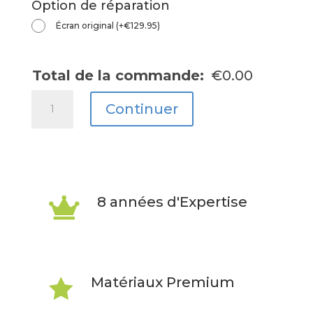
Option de réparation
Écran original
(
+
€
129.95
)
Total de la commande:
€
0.00
quantité
Continuer
de
Nokia
7.1
8 années d'Expertise

Matériaux Premium
