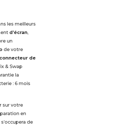
ns les meilleurs
ment
d’écran
,
ore un
io
de votre
connecteur de
Fix & Swap
rantie la
terie : 6 mois
 sur votre
éparation en
 s’occupera de