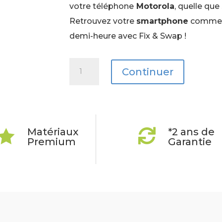
votre téléphone
Motorola
, quelle que
Retrouvez votre
smartphone
comme 
demi-heure avec Fix & Swap !
quantité
Continuer
de
Motorola
G6
Matériaux
*2 ans de


Premium
Garantie