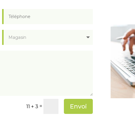
Envoi
=
11 + 3