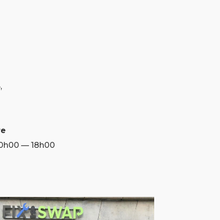
,
re
10h00 — 18h00