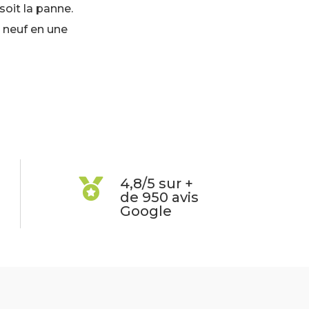
 soit la panne.
neuf en une
4,8/5 sur +

de 950 avis
Google