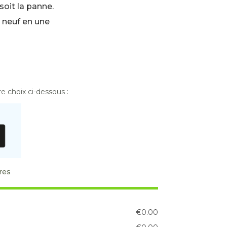
 soit la panne.
neuf en une
re choix ci-dessous :
res
€
0.00