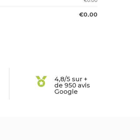
€
0.00
€
0.00
4,8/5 sur +

de 950 avis
Google