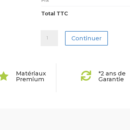
Prix
Total TTC
quantité
Continuer
de
Motorola
G24
Matériaux
*2 ans de


Premium
Garantie