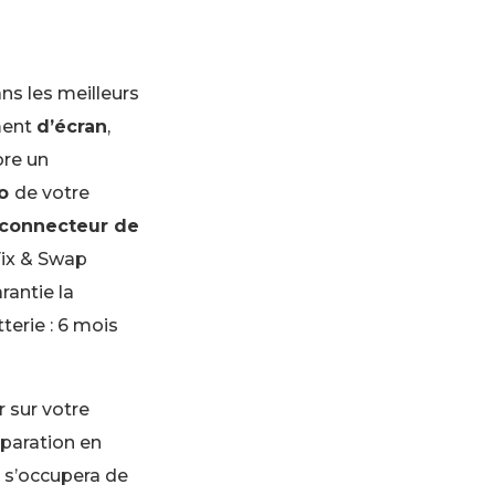
ns les meilleurs
ment
d’écran
,
ore un
io
de votre
connecteur de
Fix & Swap
rantie la
terie : 6 mois
 sur votre
éparation en
 s’occupera de