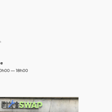
,
re
10h00 — 18h00