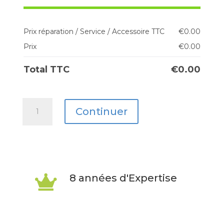
Prix réparation / Service / Accessoire TTC
€
0.00
Prix
€
0.00
Total TTC
€
0.00
quantité
Continuer
de
Motorola
Edge
60
8 années d'Expertise

Pro