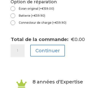
Option de réparation
Écran original
(
+
€
159.00
)
Batterie
(
+
€
59.90
)
Connecteur de charge
(
+
€
59.90
)
Total de la commande:
€
0.00
quantité
Continuer
de
Mate
10
8 années d'Expertise
