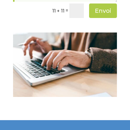
Envoi
=
11 + 11