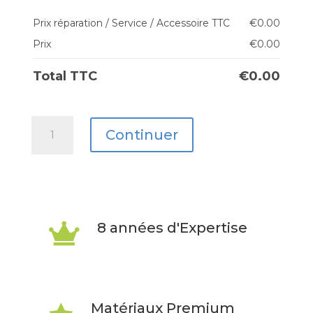
Prix réparation / Service / Accessoire TTC
€
0.00
Prix
€
0.00
Total TTC
€
0.00
quantité
Continuer
de
iPhone
14
Pro
8 années d'Expertise

Max
Matériaux Premium