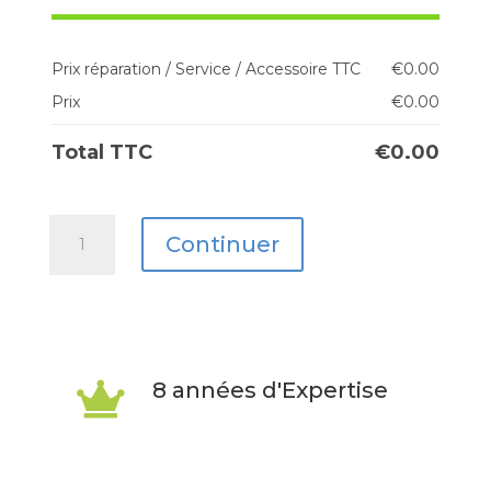
Prix réparation / Service / Accessoire TTC
€
0.00
Prix
€
0.00
Total TTC
€
0.00
quantité
Continuer
de
iPad
Pro
12,9″
8 années d'Expertise

(5Gen
–
2021)