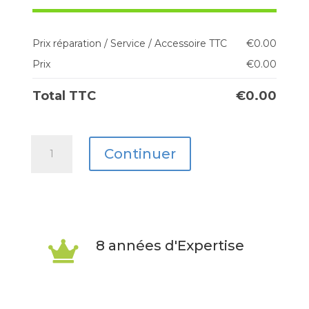
Prix réparation / Service / Accessoire TTC
€
0.00
Prix
€
0.00
Total TTC
€
0.00
quantité
Continuer
de
iPad
Pro
11″
8 années d'Expertise

(5Gen
–
2024)