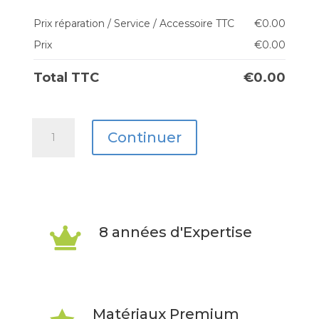
Prix réparation / Service / Accessoire TTC
€
0.00
Prix
€
0.00
Total TTC
€
0.00
quantité
Continuer
de
Google
Pixel
10
8 années d'Expertise

Matériaux Premium