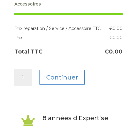
Accessoires
Prix réparation / Service / Accessoire TTC
€
0.00
Prix
€
0.00
Total TTC
€
0.00
quantité
Continuer
de
Galaxy
Tab
S10
8 années d'Expertise

Lite