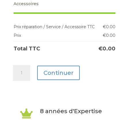
Accessoires
Prix réparation / Service / Accessoire TTC
€
0.00
Prix
€
0.00
Total TTC
€
0.00
quantité
Continuer
de
Galaxy
Tab
A9
8 années d'Expertise

8.7"
(X110/115)