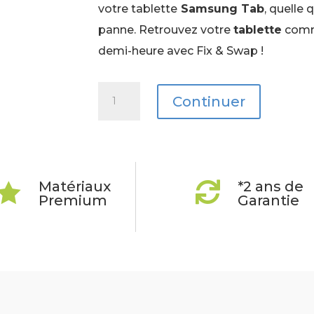
votre tablette
Samsung Tab
, quelle 
panne. Retrouvez votre
tablette
comm
demi-heure avec Fix & Swap !
quantité
Continuer
de
Galaxy
Tab
A
Matériaux
*2 ans de


9.7
Premium
Garantie
(T550)