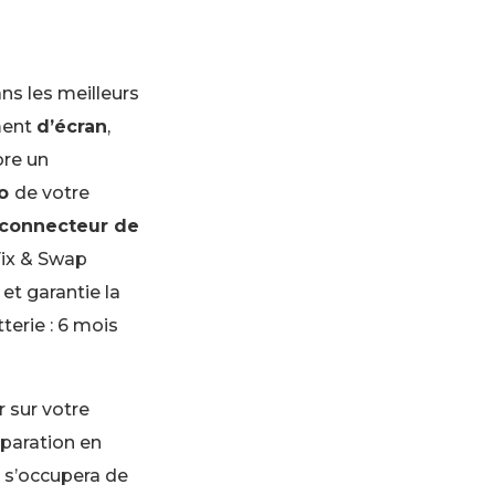
ns les meilleurs
ment
d’écran
,
ore un
io
de votre
connecteur de
Fix & Swap
et garantie la
terie : 6 mois
 sur votre
éparation en
 s’occupera de