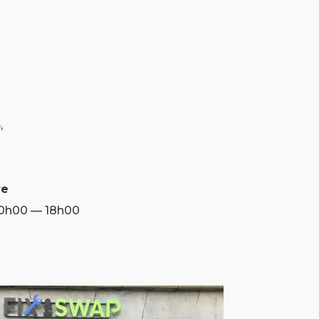
,
re
10h00 — 18h00