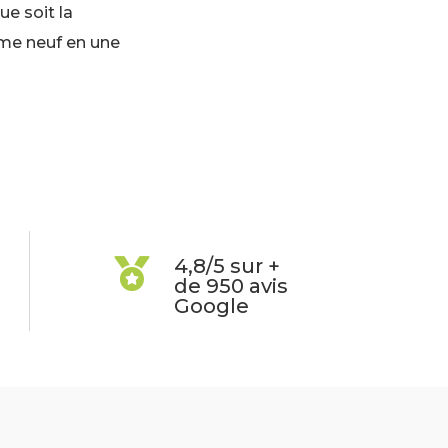
que soit la
e neuf en une
4,8/5 sur +

de 950 avis
Google