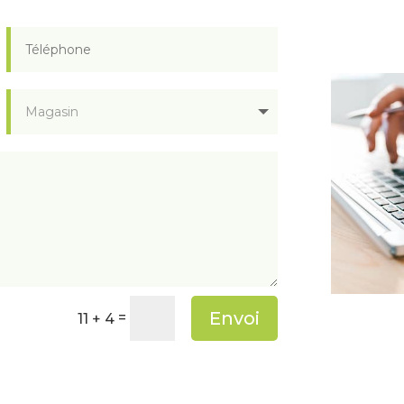
Envoi
=
11 + 4