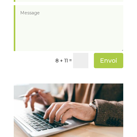
Envoi
=
8 + 11