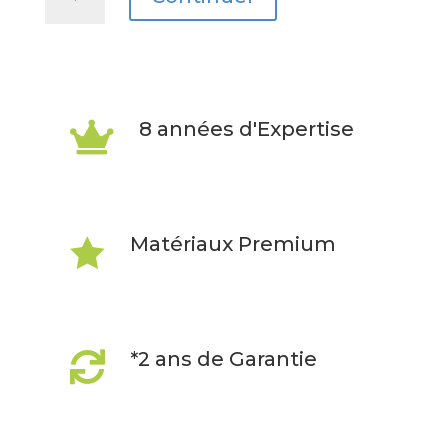
de
Galaxy
A5
2016
8 années d'Expertise

Matériaux Premium

*2 ans de Garantie
