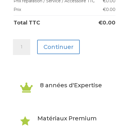
Prix réparation / Service / Accessoire TTC
€
0.00
Prix
€
0.00
Total TTC
€
0.00
quantité
Continuer
de
Galaxy
A41
8 années d'Expertise

Matériaux Premium
