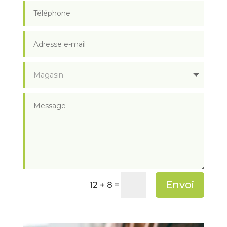
Envoi
=
12 + 8