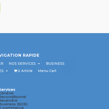
VIGATION RAPIDE
ER
NOS SERVICES
BUSINESS
ES
0 Article
Menu Cart
Services
Général
Reconditionné
Revendre
Business (B2B)
E-commerce