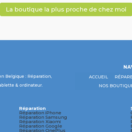
La boutique la plus proche de chez moi
NA
en Belgique : Réparation,
ACCUEIL
RÉPAR
blette & ordinateur.
NOS BOUTIQU
Réparation
Réparation iPhone
Réparation Samsung
Réparation Xiaomi
Réparation Google
Réparation OnePlus