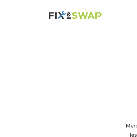
Merc
les